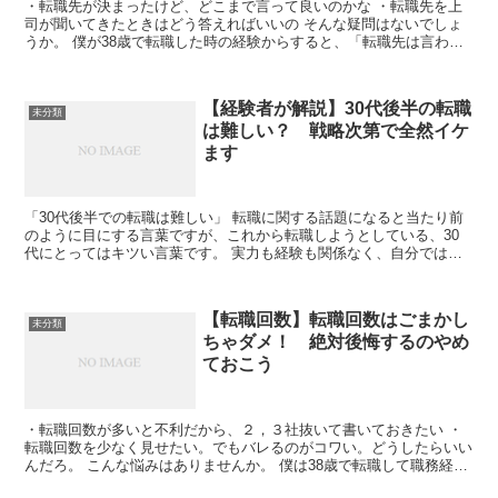
・転職先が決まったけど、どこまで言って良いのかな ・転職先を上
司が聞いてきたときはどう答えればいいの そんな疑問はないでしょ
うか。 僕が38歳で転職した時の経験からすると、「転職先は言わな
い」方がいいと言う...
【経験者が解説】30代後半の転職
未分類
は難しい？ 戦略次第で全然イケ
ます
「30代後半での転職は難しい」 転職に関する話題になると当たり前
のように目にする言葉ですが、これから転職しようとしている、30
代にとってはキツい言葉です。 実力も経験も関係なく、自分ではど
うしようもない年齢で切られてしま...
【転職回数】転職回数はごまかし
未分類
ちゃダメ！ 絶対後悔するのやめ
ておこう
・転職回数が多いと不利だから、２，３社抜いて書いておきたい ・
転職回数を少なく見せたい。でもバレるのがコワい。どうしたらいい
んだろ。 こんな悩みはありませんか。 僕は38歳で転職して職務経歴
書も書いたのですが、そのとき年齢...